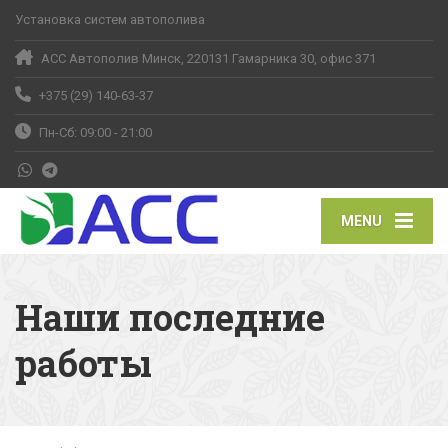
Установка систем автополива
АСС Автополив Минск, 220131 Гамарника 30, офис 371
+375 (29) 140-63-37
Пн-Сб: 09:00 - 21:00
MENU
Наши последние
работы