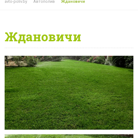
avto-poliv.by
Автополив
Ждановичи
Ждановичи